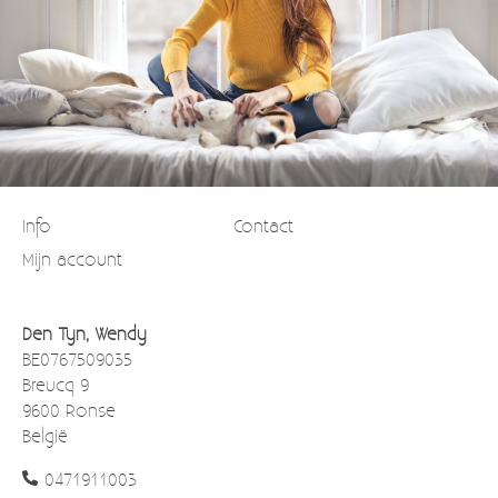
Info
Contact
Mijn account
Den Tyn, Wendy
BE0767509035
Breucq 9
9600 Ronse
België
0471911003