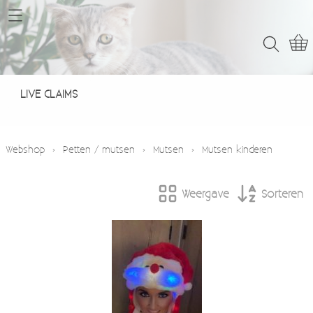
Home
Webshop
LIVE CLAIMS
LIVE CLAIMS
Contact
Webshop
›
Petten / mutsen
›
Mutsen
›
Mutsen kinderen
Weergave
Sorteren