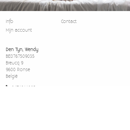
Info
Contact
Mijn account
Den Tyn, Wendy
BE0767509035
Breucq 9
9600 Ronse
België
0471911003
BE43733059138001 rekening nummer voor betalen via
overschrijving