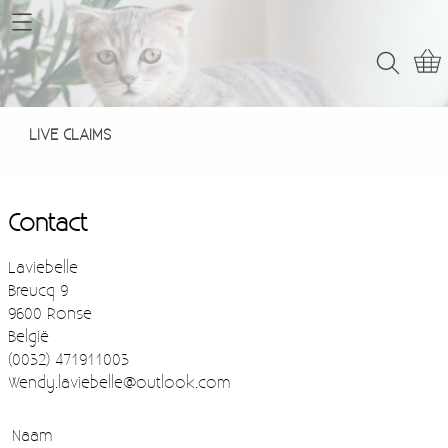
Home
Webshop
LIVE CLAIMS
LIVE CLAIMS
Contact
Contact
Laviebelle
Breucq 9
9600 Ronse
België
(0032) 471911003
Wendy.laviebelle@outlook.com
Naam