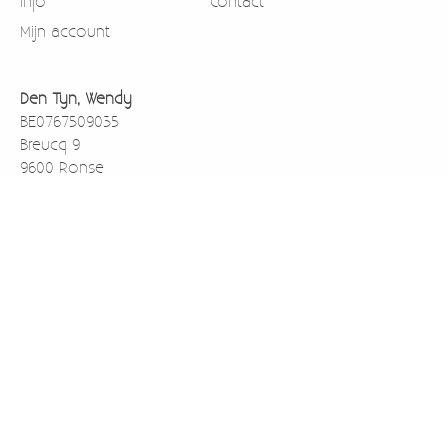
Info
Contact
Mijn account
Den Tyn, Wendy
BE0767509035
Breucq 9
9600 Ronse
België
0471911003
BE43733059138001 rekening nummer voor betalen via
overschrijving
Kredbebb (BIC)