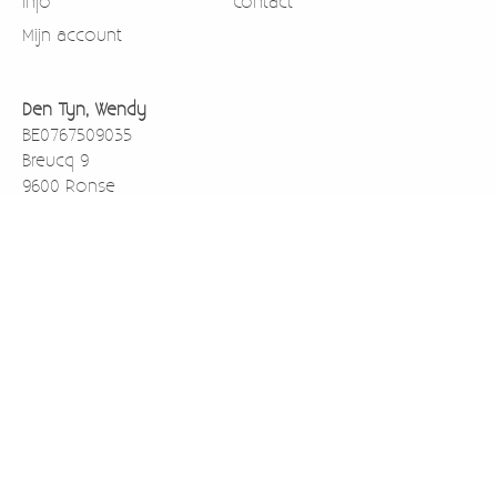
Info
Contact
Mijn account
Den Tyn, Wendy
BE0767509035
Breucq 9
9600 Ronse
België
0471911003
BE43733059138001 rekening nummer voor betalen via
overschrijving
Kredbebb (BIC)