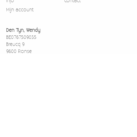
Info
Contact
Mijn account
Den Tyn, Wendy
BE0767509035
Breucq 9
9600 Ronse
België
0471911003
BE43733059138001 rekening nummer voor betalen via
overschrijving
Kredbebb (BIC)