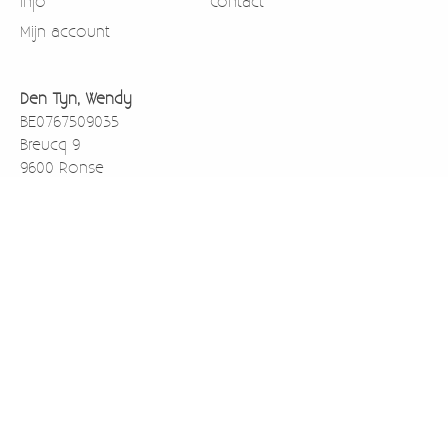
Info
Contact
Mijn account
Den Tyn, Wendy
BE0767509035
Breucq 9
9600 Ronse
België
0471911003
BE43733059138001 rekening nummer voor betalen via
overschrijving
Kredbebb (BIC)