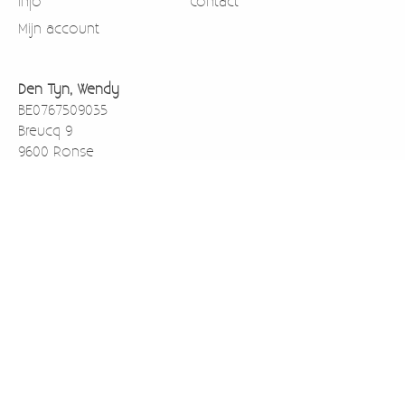
Info
Contact
Mijn account
Den Tyn, Wendy
BE0767509035
Breucq 9
9600 Ronse
België
0471911003
BE43733059138001 rekening nummer voor betalen via
overschrijving
Kredbebb (BIC)