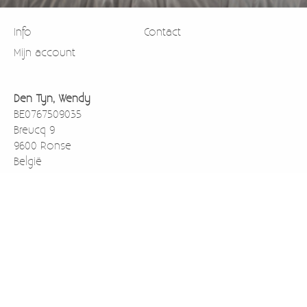
Info
Contact
Mijn account
Den Tyn, Wendy
BE0767509035
Breucq 9
9600 Ronse
België
0471911003
BE43733059138001 rekening nummer voor betalen via
overschrijving
Kredbebb (BIC)