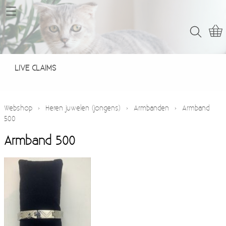
Home
Webshop
LIVE CLAIMS
LIVE CLAIMS
Contact
Webshop
›
Heren juwelen (jongens)
›
Armbanden
›
Armband
500
Armband 500