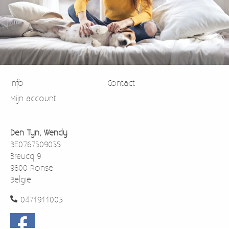
Info
Contact
Mijn account
Den Tyn, Wendy
BE0767509035
Breucq 9
9600 Ronse
België
0471911003